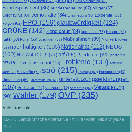
Auswirkungen
(92)
Alternativen
(55)
Berichterstattung
(53)
Bundespräsident
(86)
bundesregierung
(67)
bürger
(67)
demokratie
(84)
Epidemie
(66)
Coronavirus
(64)
Entscheidung
(53)
FPÖ
(156)
glaubwürdigkeit
(124)
Folgen
(62)
GRÜNE
(142)
Kandidatur
(84)
Kosten
(64)
korruption
(55)
Maßnahmen
(89)
Kritik
(60)
Lösungen
(57)
Michael Ludwig
Kurier
(55)
Nationalrat
(112)
nachhaltigkeit
(103)
NEOS
(59)
(100)
orf
(95)
Pandemie
(84)
NR-Wahl 2019
(77)
parteien
Probleme
(139)
Politikverdrossenheit
(75)
(67)
sebastian
spö
(215)
Souverän
(62)
transparenz
(59)
kurz
(53)
Strategie
(52)
unterstützungserklärungen
Umsetzung
(60)
Unterstützung
(51)
(107)
Veränderung
Verhalten
(71)
vertrauen
(60)
Verzerrung
(52)
ÖVP
(235)
Wähler
(179)
(90)
Auto-Translate:
2026 © Demokratische Alternative - A 1140 Wien, Nikischgasse
8/13