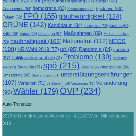
Bundespräsident
(86)
bundesregierung
(67)
bürger
(66)
demokratie
(83)
Epidemie
(66)
Coronavirus
(64)
Entscheidung
(52)
FPÖ
(155)
glaubwürdigkeit
(124)
Folgen
(62)
GRÜNE
(142)
Kandidatur
(84)
Kosten
(64)
korruption
(55)
Maßnahmen
(89)
Kritik
(59)
Lösungen
(57)
Michael Ludwig
Kurier
(55)
Nationalrat
(112)
nachhaltigkeit
(103)
NEOS
(59)
(100)
orf
(95)
Pandemie
(84)
NR-Wahl 2019
(77)
parteien
Probleme
(139)
Politikverdrossenheit
(74)
(67)
sebastian
spö
(215)
Souverän
(61)
transparenz
(59)
kurz
(53)
Strategie
(52)
unterstützungserklärungen
Umsetzung
(60)
Unterstützung
(51)
(107)
Veränderung
Verhalten
(71)
vertrauen
(59)
Verzerrung
(52)
ÖVP
(234)
Wähler
(179)
(90)
Auto-Translate:
2026 © Demokratische Alternative - A 1140 Wien, Nikischgasse
8/13