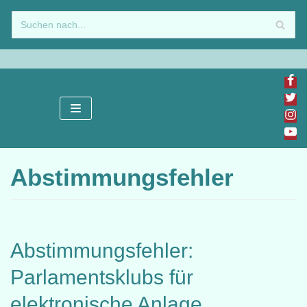
Zum
Inhalt
springen
Abstimmungsfehler
Abstimmungsfehler:
Parlamentsklubs für
elektronische Anlage