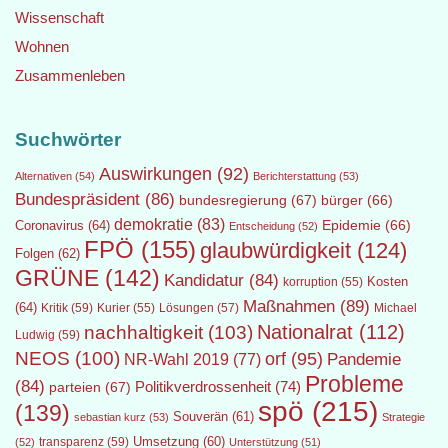
Wissenschaft
Wohnen
Zusammenleben
Suchwörter
Auswirkungen
(92)
Alternativen
(54)
Berichterstattung
(53)
Bundespräsident
(86)
bundesregierung
(67)
bürger
(66)
demokratie
(83)
Epidemie
(66)
Coronavirus
(64)
Entscheidung
(52)
FPÖ
(155)
glaubwürdigkeit
(124)
Folgen
(62)
GRÜNE
(142)
Kandidatur
(84)
Kosten
korruption
(55)
Maßnahmen
(89)
(64)
Kritik
(59)
Lösungen
(57)
Michael
Kurier
(55)
Nationalrat
(112)
nachhaltigkeit
(103)
Ludwig
(59)
NEOS
(100)
orf
(95)
Pandemie
NR-Wahl 2019
(77)
Probleme
(84)
Politikverdrossenheit
(74)
parteien
(67)
spö
(215)
(139)
Souverän
(61)
sebastian kurz
(53)
Strategie
transparenz
(59)
Umsetzung
(60)
(52)
Unterstützung
(51)