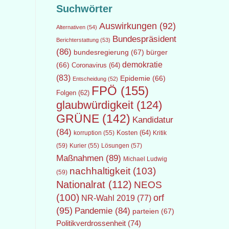
Suchwörter
Auswirkungen
(92)
Alternativen
(54)
Bundespräsident
Berichterstattung
(53)
(86)
bundesregierung
(67)
bürger
demokratie
(66)
Coronavirus
(64)
(83)
Epidemie
(66)
Entscheidung
(52)
FPÖ
(155)
Folgen
(62)
glaubwürdigkeit
(124)
GRÜNE
(142)
Kandidatur
(84)
Kosten
(64)
Kritik
korruption
(55)
(59)
Lösungen
(57)
Kurier
(55)
Maßnahmen
(89)
Michael Ludwig
nachhaltigkeit
(103)
(59)
Nationalrat
(112)
NEOS
(100)
orf
NR-Wahl 2019
(77)
(95)
Pandemie
(84)
parteien
(67)
Politikverdrossenheit
(74)