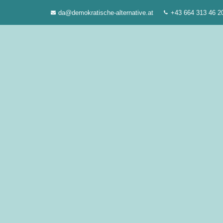
Zum
da@demokratische-alternative.at
+43 664 313 46 2
Inhalt
springen