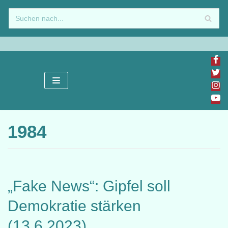
Zum
Inhalt
springen
1984
„Fake News“: Gipfel soll
Demokratie stärken
(13.6.2023)