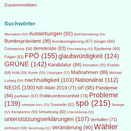
Zusammenleben
Suchwörter
Auswirkungen
(92)
Alternativen
(54)
Berichterstattung
(53)
Bundespräsident
(86)
bundesregierung
(67)
bürger
(66)
demokratie
(83)
Epidemie
(66)
Coronavirus
(64)
Entscheidung
(52)
FPÖ
(155)
glaubwürdigkeit
(124)
Folgen
(62)
GRÜNE
(142)
Kandidatur
(84)
Kosten
korruption
(55)
Maßnahmen
(89)
(64)
Kritik
(59)
Lösungen
(57)
Michael
Kurier
(55)
Nationalrat
(112)
nachhaltigkeit
(103)
Ludwig
(59)
NEOS
(100)
orf
(95)
Pandemie
NR-Wahl 2019
(77)
Probleme
(84)
Politikverdrossenheit
(74)
parteien
(67)
spö
(215)
(139)
Souverän
(61)
sebastian kurz
(53)
Strategie
transparenz
(59)
Umsetzung
(60)
(52)
Unterstützung
(51)
unterstützungserklärungen
(107)
Verhalten
(71)
Wähler
Veränderung
(90)
vertrauen
(59)
Verzerrung
(52)