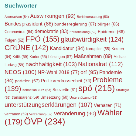
Suchwörter
Auswirkungen
(92)
Alternativen
(54)
Berichterstattung
(53)
Bundespräsident
(86)
bundesregierung
(67)
bürger
(66)
demokratie
(83)
Epidemie
(66)
Coronavirus
(64)
Entscheidung
(52)
FPÖ
(155)
glaubwürdigkeit
(124)
Folgen
(62)
GRÜNE
(142)
Kandidatur
(84)
Kosten
korruption
(55)
Maßnahmen
(89)
(64)
Kritik
(59)
Lösungen
(57)
Michael
Kurier
(55)
Nationalrat
(112)
nachhaltigkeit
(103)
Ludwig
(59)
NEOS
(100)
orf
(95)
Pandemie
NR-Wahl 2019
(77)
Probleme
(84)
Politikverdrossenheit
(74)
parteien
(67)
spö
(215)
(139)
Souverän
(61)
sebastian kurz
(53)
Strategie
transparenz
(59)
Umsetzung
(60)
(52)
Unterstützung
(51)
unterstützungserklärungen
(107)
Verhalten
(71)
Wähler
Veränderung
(90)
vertrauen
(59)
Verzerrung
(52)
ÖVP
(234)
(179)