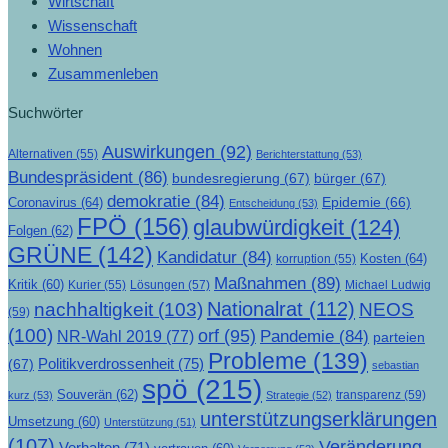
Wirtschaft
Wissenschaft
Wohnen
Zusammenleben
Suchwörter
Auswirkungen
(92)
Alternativen
(55)
Berichterstattung
(53)
Bundespräsident
(86)
bundesregierung
(67)
bürger
(67)
demokratie
(84)
Epidemie
(66)
Coronavirus
(64)
Entscheidung
(53)
FPÖ
(156)
glaubwürdigkeit
(124)
Folgen
(62)
GRÜNE
(142)
Kandidatur
(84)
Kosten
(64)
korruption
(55)
Maßnahmen
(89)
Kritik
(60)
Lösungen
(57)
Michael Ludwig
Kurier
(55)
Nationalrat
(112)
nachhaltigkeit
(103)
NEOS
(59)
(100)
orf
(95)
Pandemie
(84)
NR-Wahl 2019
(77)
parteien
Probleme
(139)
Politikverdrossenheit
(75)
(67)
sebastian
spö
(215)
Souverän
(62)
transparenz
(59)
kurz
(53)
Strategie
(52)
unterstützungserklärungen
Umsetzung
(60)
Unterstützung
(51)
(107)
Veränderung
Verhalten
(71)