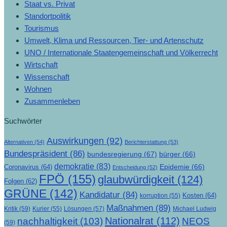
Staat vs. Privat
Standortpolitik
Tourismus
Umwelt, Klima und Ressourcen, Tier- und Artenschutz
UNO / Internationale Staatengemeinschaft und Völkerrecht
Wirtschaft
Wissenschaft
Wohnen
Zusammenleben
Suchwörter
Auswirkungen
(92)
Alternativen
(54)
Berichterstattung
(53)
Bundespräsident
(86)
bundesregierung
(67)
bürger
(66)
demokratie
(83)
Epidemie
(66)
Coronavirus
(64)
Entscheidung
(52)
FPÖ
(155)
glaubwürdigkeit
(124)
Folgen
(62)
GRÜNE
(142)
Kandidatur
(84)
Kosten
(64)
korruption
(55)
Maßnahmen
(89)
Kritik
(59)
Lösungen
(57)
Michael Ludwig
Kurier
(55)
Nationalrat
(112)
nachhaltigkeit
(103)
NEOS
(59)