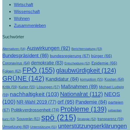
Wirtschaft
Wissenschaft
Wohnen
Zusammenleben
Suchwörter
Auswirkungen
(92)
Alternativen
(54)
Berichterstattung
(53)
Bundespräsident
(86)
bundesregierung
(67)
bürger
(66)
demokratie
(83)
Epidemie
(66)
Coronavirus
(64)
Entscheidung
(52)
FPÖ
(155)
glaubwürdigkeit
(124)
Folgen
(62)
GRÜNE
(142)
Kandidatur
(84)
Kosten
(64)
korruption
(55)
Maßnahmen
(89)
Kritik
(59)
Lösungen
(57)
Michael Ludwig
Kurier
(55)
Nationalrat
(112)
nachhaltigkeit
(103)
NEOS
(59)
(100)
orf
(95)
Pandemie
(84)
NR-Wahl 2019
(77)
parteien
Probleme
(139)
Politikverdrossenheit
(74)
(67)
sebastian
spö
(215)
Souverän
(61)
transparenz
(59)
kurz
(53)
Strategie
(52)
unterstützungserklärungen
Umsetzung
(60)
Unterstützung
(51)