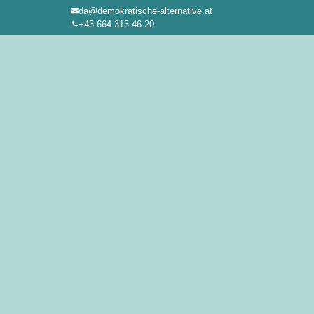
da@demokratische-alternative.at
Zum
+43 664 313 46 20
Inhalt
springen