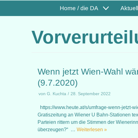
Home / die DA
Aktuel
Vorverurtei
Wenn jetzt Wien-Wahl wä
(9.7.2020)
von
G. Kuchta
28. September 2022
https://www.heute.at/s/umfrage-wenn-jetzt-
Gratiszeitung an Wiener U Bahn-Stationen text
Parteien rittern um die Stimmen der Wienerin
überzeugen?“ …
Weiterlesen »