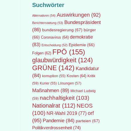
Suchwörter
Auswirkungen
(92)
Alternativen
(54)
Bundespräsident
Berichterstattung
(53)
(86)
bundesregierung
(67)
bürger
demokratie
(66)
Coronavirus
(64)
(83)
Epidemie
(66)
Entscheidung
(52)
FPÖ
(155)
Folgen
(62)
glaubwürdigkeit
(124)
GRÜNE
(142)
Kandidatur
(84)
Kosten
(64)
Kritik
korruption
(55)
(59)
Lösungen
(57)
Kurier
(55)
Maßnahmen
(89)
Michael Ludwig
nachhaltigkeit
(103)
(59)
Nationalrat
(112)
NEOS
(100)
orf
NR-Wahl 2019
(77)
(95)
Pandemie
(84)
parteien
(67)
Politikverdrossenheit
(74)