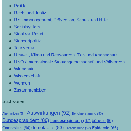
Politik
Recht und Justiz
Risikomanagement, Prävention, Schutz und Hilfe
Sozialsystem
Staat vs. Privat
Standortpolitik
Tourismus
Umwelt, Klima und Ressourcen, Tier- und Artenschutz
UNO / Internationale Staatengemeinschaft und Völkerrecht
Wirtschaft
Wissenschaft
Wohnen
Zusammenleben
Suchwörter
Auswirkungen
(92)
Alternativen
(54)
Berichterstattung
(53)
Bundespräsident
(86)
bundesregierung
(67)
bürger
(66)
demokratie
(83)
Epidemie
(66)
Coronavirus
(64)
Entscheidung
(52)