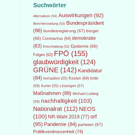
Suchwörter
Auswirkungen
(92)
Alternativen
(54)
Bundespräsident
Berichterstattung
(53)
(86)
bundesregierung
(67)
bürger
demokratie
(66)
Coronavirus
(64)
(83)
Epidemie
(66)
Entscheidung
(52)
FPÖ
(155)
Folgen
(62)
glaubwürdigkeit
(124)
GRÜNE
(142)
Kandidatur
(84)
Kosten
(64)
Kritik
korruption
(55)
(59)
Lösungen
(57)
Kurier
(55)
Maßnahmen
(89)
Michael Ludwig
nachhaltigkeit
(103)
(59)
Nationalrat
(112)
NEOS
(100)
orf
NR-Wahl 2019
(77)
(95)
Pandemie
(84)
parteien
(67)
Politikverdrossenheit
(74)