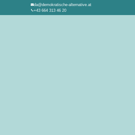
da@demokratische-alternative.at
Zum
+43 664 313 46 20
Inhalt
springen