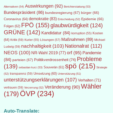
Auswirkungen
(92)
Alternativen
(54)
Berichterstattung
(53)
Bundespräsident
(86)
bundesregierung
(67)
bürger
(66)
demokratie
(83)
Epidemie
(66)
Coronavirus
(64)
Entscheidung
(52)
FPÖ
(155)
glaubwürdigkeit
(124)
Folgen
(62)
GRÜNE
(142)
Kandidatur
(84)
Kosten
korruption
(55)
Maßnahmen
(89)
(64)
Kritik
(59)
Lösungen
(57)
Michael
Kurier
(55)
Nationalrat
(112)
nachhaltigkeit
(103)
Ludwig
(59)
NEOS
(100)
orf
(95)
Pandemie
NR-Wahl 2019
(77)
Probleme
(84)
Politikverdrossenheit
(74)
parteien
(67)
spö
(215)
(139)
Souverän
(61)
sebastian kurz
(53)
Strategie
transparenz
(59)
Umsetzung
(60)
(52)
Unterstützung
(51)
unterstützungserklärungen
(107)
Verhalten
(71)
Wähler
Veränderung
(90)
vertrauen
(59)
Verzerrung
(52)
ÖVP
(234)
(179)
Auto-Translate: