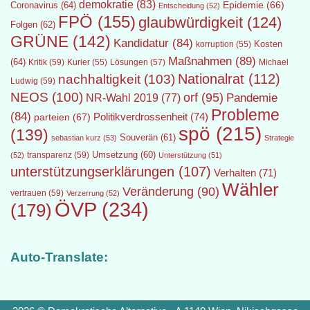
demokratie
(83)
Epidemie
(66)
Coronavirus
(64)
Entscheidung
(52)
FPÖ
(155)
glaubwürdigkeit
(124)
Folgen
(62)
GRÜNE
(142)
Kandidatur
(84)
Kosten
korruption
(55)
Maßnahmen
(89)
(64)
Kritik
(59)
Lösungen
(57)
Michael
Kurier
(55)
Nationalrat
(112)
nachhaltigkeit
(103)
Ludwig
(59)
NEOS
(100)
orf
(95)
Pandemie
NR-Wahl 2019
(77)
Probleme
(84)
Politikverdrossenheit
(74)
parteien
(67)
spö
(215)
(139)
Souverän
(61)
sebastian kurz
(53)
Strategie
transparenz
(59)
Umsetzung
(60)
(52)
Unterstützung
(51)
unterstützungserklärungen
(107)
Verhalten
(71)
Wähler
Veränderung
(90)
vertrauen
(59)
Verzerrung
(52)
ÖVP
(234)
(179)
Auto-Translate: