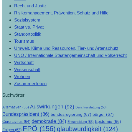
Recht und Justiz
Risikomanagement, Prävention, Schutz und Hilfe
Sozialsystem
Staat vs. Privat
Standortpolitik
Tourismus
Umwelt, Klima und Ressourcen, Tier- und Artenschutz
UNO / Internationale Staatengemeinschaft und Völkerrecht
Wirtschaft
Wissenschaft
Wohnen
Zusammenleben
Suchwörter
Auswirkungen
(92)
Alternativen
(55)
Berichterstattung
(53)
Bundespräsident
(86)
bundesregierung
(67)
bürger
(67)
demokratie
(84)
Epidemie
(66)
Coronavirus
(64)
Entscheidung
(53)
FPÖ
(156)
glaubwürdigkeit
(124)
Folgen
(62)