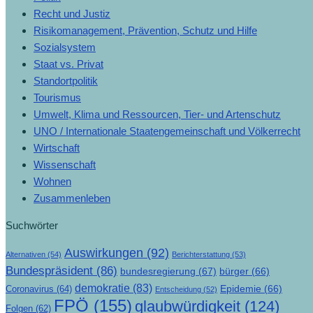
Recht und Justiz
Risikomanagement, Prävention, Schutz und Hilfe
Sozialsystem
Staat vs. Privat
Standortpolitik
Tourismus
Umwelt, Klima und Ressourcen, Tier- und Artenschutz
UNO / Internationale Staatengemeinschaft und Völkerrecht
Wirtschaft
Wissenschaft
Wohnen
Zusammenleben
Suchwörter
Auswirkungen
(92)
Alternativen
(54)
Berichterstattung
(53)
Bundespräsident
(86)
bundesregierung
(67)
bürger
(66)
demokratie
(83)
Epidemie
(66)
Coronavirus
(64)
Entscheidung
(52)
FPÖ
(155)
glaubwürdigkeit
(124)
Folgen
(62)