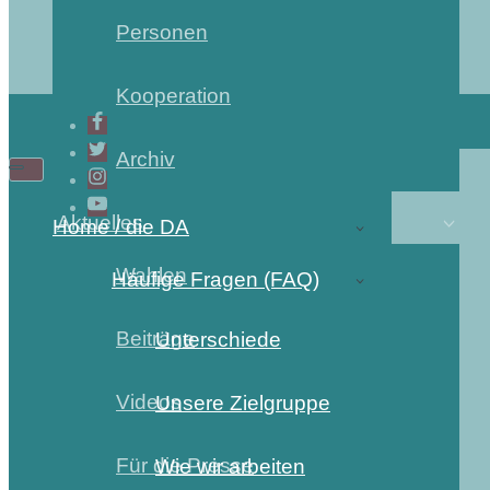
Personen
Kooperation
Archiv
Aktuelles
Home / die DA
Wahlen
Häufige Fragen (FAQ)
Beiträge
Unterschiede
Videos
Unsere Zielgruppe
Für die Presse
Wie wir arbeiten