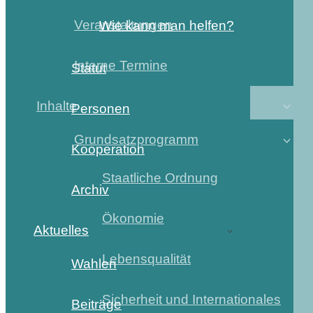
Veranstaltungen
Wie kann man helfen?
Interne Termine
Statut
Inhalte
Personen
Grundsatzprogramm
Kooperation
Staatliche Ordnung
Archiv
Ökonomie
Aktuelles
Lebensqualität
Wahlen
Sicherheit und Internationales
Beiträge