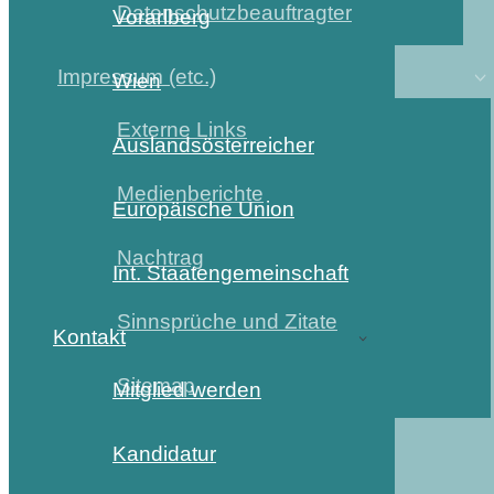
Datenschutzbeauftragter
Vorarlberg
Impressum (etc.)
Wien
Externe Links
Auslandsösterreicher
Medienberichte
Europäische Union
Nachtrag
Int. Staatengemeinschaft
Sinnsprüche und Zitate
Kontakt
Sitemap
Mitglied werden
Kandidatur