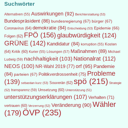
Suchwörter
Auswirkungen
(92)
Alternativen
(55)
Berichterstattung
(53)
Bundespräsident
(86)
bundesregierung
(67)
bürger
(67)
demokratie
(84)
Epidemie
(66)
Coronavirus
(64)
Entscheidung
(53)
FPÖ
(156)
glaubwürdigkeit
(124)
Folgen
(62)
GRÜNE
(142)
Kandidatur
(84)
Kosten
korruption
(55)
Maßnahmen
(89)
(64)
Kritik
(60)
Lösungen
(57)
Michael
Kurier
(55)
Nationalrat
(112)
nachhaltigkeit
(103)
Ludwig
(59)
NEOS
(100)
orf
(95)
Pandemie
NR-Wahl 2019
(77)
Probleme
(84)
Politikverdrossenheit
(75)
parteien
(67)
spö
(215)
(139)
Souverän
(62)
sebastian kurz
(53)
Strategie
transparenz
(59)
Umsetzung
(60)
(52)
Unterstützung
(51)
unterstützungserklärungen
(107)
Verhalten
(71)
Wähler
Veränderung
(90)
vertrauen
(60)
Verzerrung
(52)
ÖVP
(235)
(179)