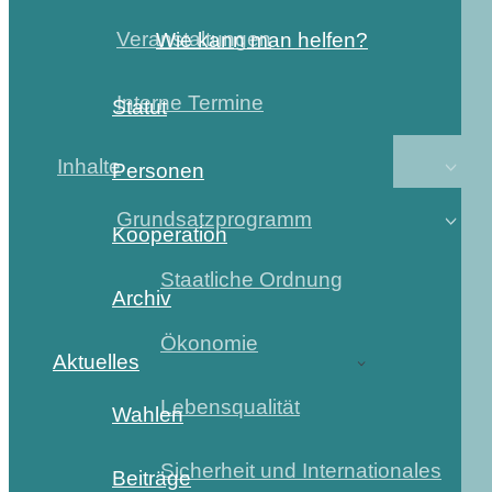
Veranstaltungen
Wie kann man helfen?
Interne Termine
Statut
Inhalte
Personen
Grundsatzprogramm
Kooperation
Staatliche Ordnung
Archiv
Ökonomie
Aktuelles
Lebensqualität
Wahlen
Sicherheit und Internationales
Beiträge