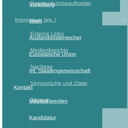
Datenschutzbeauftragter
Vorarlberg
Impressum (etc.)
Wien
Externe Links
Auslandsösterreicher
Medienberichte
Europäische Union
Nachtrag
Int. Staatengemeinschaft
Sinnsprüche und Zitate
Kontakt
Sitemap
Mitglied werden
Kandidatur