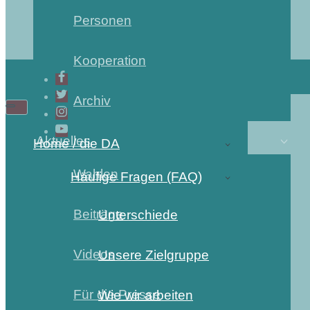
Personen
Kooperation
Archiv
Aktuelles
Home / die DA
Wahlen
Häufige Fragen (FAQ)
Beiträge
Unterschiede
Videos
Unsere Zielgruppe
Für die Presse
Wie wir arbeiten