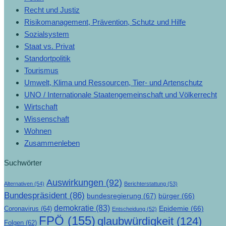
Recht und Justiz
Risikomanagement, Prävention, Schutz und Hilfe
Sozialsystem
Staat vs. Privat
Standortpolitik
Tourismus
Umwelt, Klima und Ressourcen, Tier- und Artenschutz
UNO / Internationale Staatengemeinschaft und Völkerrecht
Wirtschaft
Wissenschaft
Wohnen
Zusammenleben
Suchwörter
Auswirkungen
(92)
Alternativen
(54)
Berichterstattung
(53)
Bundespräsident
(86)
bundesregierung
(67)
bürger
(66)
demokratie
(83)
Epidemie
(66)
Coronavirus
(64)
Entscheidung
(52)
FPÖ
(155)
glaubwürdigkeit
(124)
Folgen
(62)