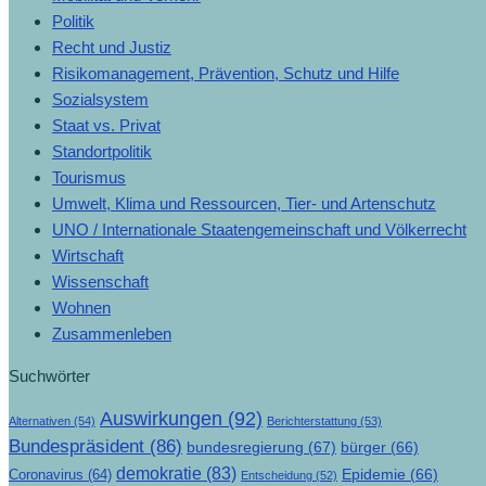
Politik
Recht und Justiz
Risikomanagement, Prävention, Schutz und Hilfe
Sozialsystem
Staat vs. Privat
Standortpolitik
Tourismus
Umwelt, Klima und Ressourcen, Tier- und Artenschutz
UNO / Internationale Staatengemeinschaft und Völkerrecht
Wirtschaft
Wissenschaft
Wohnen
Zusammenleben
Suchwörter
Auswirkungen
(92)
Alternativen
(54)
Berichterstattung
(53)
Bundespräsident
(86)
bundesregierung
(67)
bürger
(66)
demokratie
(83)
Epidemie
(66)
Coronavirus
(64)
Entscheidung
(52)