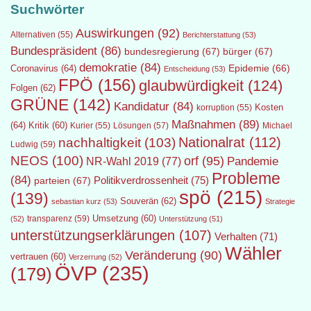
Suchwörter
Auswirkungen
(92)
Alternativen
(55)
Berichterstattung
(53)
Bundespräsident
(86)
bundesregierung
(67)
bürger
(67)
demokratie
(84)
Epidemie
(66)
Coronavirus
(64)
Entscheidung
(53)
FPÖ
(156)
glaubwürdigkeit
(124)
Folgen
(62)
GRÜNE
(142)
Kandidatur
(84)
Kosten
korruption
(55)
Maßnahmen
(89)
(64)
Kritik
(60)
Lösungen
(57)
Michael
Kurier
(55)
Nationalrat
(112)
nachhaltigkeit
(103)
Ludwig
(59)
NEOS
(100)
orf
(95)
Pandemie
NR-Wahl 2019
(77)
Probleme
(84)
Politikverdrossenheit
(75)
parteien
(67)
spö
(215)
(139)
Souverän
(62)
sebastian kurz
(53)
Strategie
transparenz
(59)
Umsetzung
(60)
(52)
Unterstützung
(51)
unterstützungserklärungen
(107)
Verhalten
(71)
Wähler
Veränderung
(90)
vertrauen
(60)
Verzerrung
(52)
ÖVP
(235)
(179)