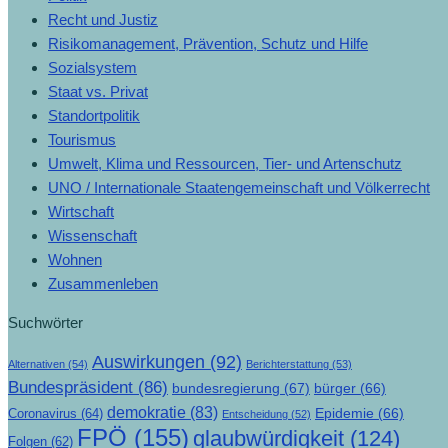
Recht und Justiz
Risikomanagement, Prävention, Schutz und Hilfe
Sozialsystem
Staat vs. Privat
Standortpolitik
Tourismus
Umwelt, Klima und Ressourcen, Tier- und Artenschutz
UNO / Internationale Staatengemeinschaft und Völkerrecht
Wirtschaft
Wissenschaft
Wohnen
Zusammenleben
Suchwörter
Auswirkungen
(92)
Alternativen
(54)
Berichterstattung
(53)
Bundespräsident
(86)
bundesregierung
(67)
bürger
(66)
demokratie
(83)
Epidemie
(66)
Coronavirus
(64)
Entscheidung
(52)
FPÖ
(155)
glaubwürdigkeit
(124)
Folgen
(62)