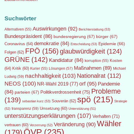
Suchwörter
Auswirkungen
(92)
Alternativen
(55)
Berichterstattung
(53)
Bundespräsident
(86)
bundesregierung
(67)
bürger
(67)
demokratie
(84)
Epidemie
(66)
Coronavirus
(64)
Entscheidung
(53)
FPÖ
(156)
glaubwürdigkeit
(124)
Folgen
(62)
GRÜNE
(142)
Kandidatur
(84)
Kosten
korruption
(55)
Maßnahmen
(89)
(64)
Kritik
(60)
Lösungen
(57)
Michael
Kurier
(55)
Nationalrat
(112)
nachhaltigkeit
(103)
Ludwig
(59)
NEOS
(100)
orf
(95)
Pandemie
NR-Wahl 2019
(77)
Probleme
(84)
Politikverdrossenheit
(75)
parteien
(67)
spö
(215)
(139)
Souverän
(62)
sebastian kurz
(53)
Strategie
transparenz
(59)
Umsetzung
(60)
(52)
Unterstützung
(51)
unterstützungserklärungen
(107)
Verhalten
(71)
Wähler
Veränderung
(90)
vertrauen
(60)
Verzerrung
(52)
ÖVP
(235)
(179)