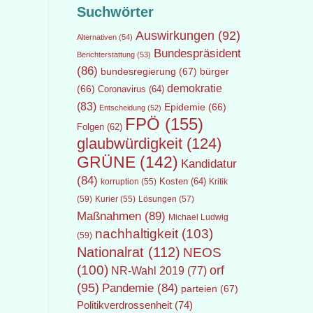
Suchwörter
Auswirkungen
(92)
Alternativen
(54)
Bundespräsident
Berichterstattung
(53)
(86)
bundesregierung
(67)
bürger
demokratie
(66)
Coronavirus
(64)
(83)
Epidemie
(66)
Entscheidung
(52)
FPÖ
(155)
Folgen
(62)
glaubwürdigkeit
(124)
GRÜNE
(142)
Kandidatur
(84)
Kosten
(64)
Kritik
korruption
(55)
(59)
Lösungen
(57)
Kurier
(55)
Maßnahmen
(89)
Michael Ludwig
nachhaltigkeit
(103)
(59)
Nationalrat
(112)
NEOS
(100)
orf
NR-Wahl 2019
(77)
(95)
Pandemie
(84)
parteien
(67)
Politikverdrossenheit
(74)