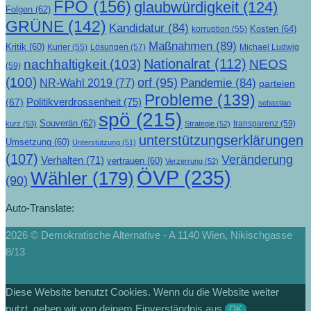
FPÖ
(156)
glaubwürdigkeit
(124)
Folgen
(62)
GRÜNE
(142)
Kandidatur
(84)
Kosten
(64)
korruption
(55)
Maßnahmen
(89)
Kritik
(60)
Lösungen
(57)
Michael Ludwig
Kurier
(55)
Nationalrat
(112)
nachhaltigkeit
(103)
NEOS
(59)
(100)
orf
(95)
Pandemie
(84)
NR-Wahl 2019
(77)
parteien
Probleme
(139)
Politikverdrossenheit
(75)
(67)
sebastian
spö
(215)
Souverän
(62)
transparenz
(59)
kurz
(53)
Strategie
(52)
unterstützungserklärungen
Umsetzung
(60)
Unterstützung
(51)
(107)
Veränderung
Verhalten
(71)
vertrauen
(60)
Verzerrung
(52)
ÖVP
(235)
Wähler
(179)
(90)
Auto-Translate:
2026 © Demokratische Alternative - A 1140 Wien, Nikischgasse
8/13
Diese Website benutzt Cookies. Wenn du die Website weiter
nutzt, gehen wir von deinem Einverständnis aus.
OK