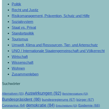
Politik
Recht und Justiz
Risikomanagement, Prävention, Schutz und Hilfe
Sozialsystem
Staat vs. Privat
Standortpolitik
Tourismus
Umwelt, Klima und Ressourcen, Tier- und Artenschutz
UNO / Internationale Staatengemeinschaft und Völkerrecht
Wirtschaft
Wissenschaft
Wohnen
Zusammenleben
Suchwörter
Auswirkungen
(92)
Alternativen
(55)
Berichterstattung
(53)
Bundespräsident
(86)
bundesregierung
(67)
bürger
(67)
demokratie
(84)
Epidemie
(66)
Coronavirus
(64)
Entscheidung
(53)