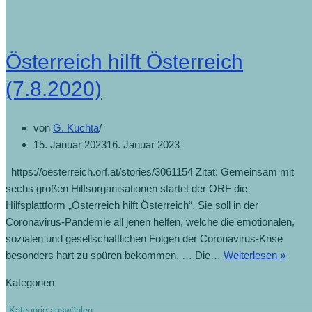
Österreich hilft Österreich
(7.8.2020)
von
G. Kuchta
15. Januar 2023
16. Januar 2023
https://oesterreich.orf.at/stories/3061154 Zitat: Gemeinsam mit
sechs großen Hilfsorganisationen startet der ORF die
Hilfsplattform „Österreich hilft Österreich“. Sie soll in der
Coronavirus-Pandemie all jenen helfen, welche die emotionalen,
sozialen und gesellschaftlichen Folgen der Coronavirus-Krise
Öster
besonders hart zu spüren bekommen. … Die…
Weiterlesen »
hilft
Kategorien
Öster
(7.8.
Kategorien