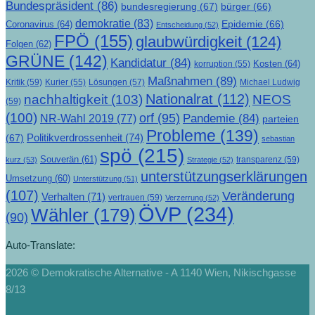
Bundespräsident
(86)
bundesregierung
(67)
bürger
(66)
demokratie
(83)
Epidemie
(66)
Coronavirus
(64)
Entscheidung
(52)
FPÖ
(155)
glaubwürdigkeit
(124)
Folgen
(62)
GRÜNE
(142)
Kandidatur
(84)
Kosten
(64)
korruption
(55)
Maßnahmen
(89)
Kritik
(59)
Lösungen
(57)
Michael Ludwig
Kurier
(55)
Nationalrat
(112)
nachhaltigkeit
(103)
NEOS
(59)
(100)
orf
(95)
Pandemie
(84)
NR-Wahl 2019
(77)
parteien
Probleme
(139)
Politikverdrossenheit
(74)
(67)
sebastian
spö
(215)
Souverän
(61)
transparenz
(59)
kurz
(53)
Strategie
(52)
unterstützungserklärungen
Umsetzung
(60)
Unterstützung
(51)
(107)
Veränderung
Verhalten
(71)
vertrauen
(59)
Verzerrung
(52)
ÖVP
(234)
Wähler
(179)
(90)
Auto-Translate:
2026 © Demokratische Alternative - A 1140 Wien, Nikischgasse
8/13