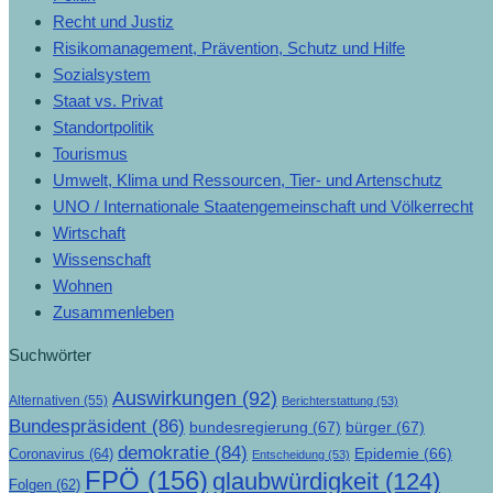
Recht und Justiz
Risikomanagement, Prävention, Schutz und Hilfe
Sozialsystem
Staat vs. Privat
Standortpolitik
Tourismus
Umwelt, Klima und Ressourcen, Tier- und Artenschutz
UNO / Internationale Staatengemeinschaft und Völkerrecht
Wirtschaft
Wissenschaft
Wohnen
Zusammenleben
Suchwörter
Auswirkungen
(92)
Alternativen
(55)
Berichterstattung
(53)
Bundespräsident
(86)
bundesregierung
(67)
bürger
(67)
demokratie
(84)
Epidemie
(66)
Coronavirus
(64)
Entscheidung
(53)
FPÖ
(156)
glaubwürdigkeit
(124)
Folgen
(62)