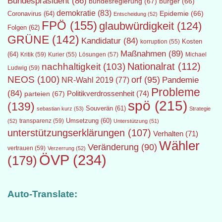
Bundespräsident
(86)
bundesregierung
(67)
bürger
(66)
demokratie
(83)
Epidemie
(66)
Coronavirus
(64)
Entscheidung
(52)
FPÖ
(155)
glaubwürdigkeit
(124)
Folgen
(62)
GRÜNE
(142)
Kandidatur
(84)
Kosten
korruption
(55)
Maßnahmen
(89)
(64)
Kritik
(59)
Lösungen
(57)
Michael
Kurier
(55)
Nationalrat
(112)
nachhaltigkeit
(103)
Ludwig
(59)
NEOS
(100)
orf
(95)
Pandemie
NR-Wahl 2019
(77)
Probleme
(84)
Politikverdrossenheit
(74)
parteien
(67)
spö
(215)
(139)
Souverän
(61)
sebastian kurz
(53)
Strategie
transparenz
(59)
Umsetzung
(60)
(52)
Unterstützung
(51)
unterstützungserklärungen
(107)
Verhalten
(71)
Wähler
Veränderung
(90)
vertrauen
(59)
Verzerrung
(52)
ÖVP
(234)
(179)
Auto-Translate: