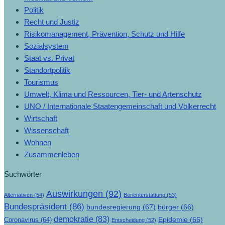
Politik
Recht und Justiz
Risikomanagement, Prävention, Schutz und Hilfe
Sozialsystem
Staat vs. Privat
Standortpolitik
Tourismus
Umwelt, Klima und Ressourcen, Tier- und Artenschutz
UNO / Internationale Staatengemeinschaft und Völkerrecht
Wirtschaft
Wissenschaft
Wohnen
Zusammenleben
Suchwörter
Auswirkungen
(92)
Alternativen
(54)
Berichterstattung
(53)
Bundespräsident
(86)
bundesregierung
(67)
bürger
(66)
demokratie
(83)
Epidemie
(66)
Coronavirus
(64)
Entscheidung
(52)