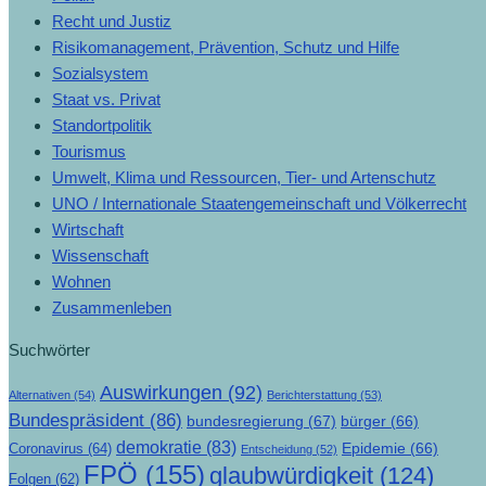
Recht und Justiz
Risikomanagement, Prävention, Schutz und Hilfe
Sozialsystem
Staat vs. Privat
Standortpolitik
Tourismus
Umwelt, Klima und Ressourcen, Tier- und Artenschutz
UNO / Internationale Staatengemeinschaft und Völkerrecht
Wirtschaft
Wissenschaft
Wohnen
Zusammenleben
Suchwörter
Auswirkungen
(92)
Alternativen
(54)
Berichterstattung
(53)
Bundespräsident
(86)
bundesregierung
(67)
bürger
(66)
demokratie
(83)
Epidemie
(66)
Coronavirus
(64)
Entscheidung
(52)
FPÖ
(155)
glaubwürdigkeit
(124)
Folgen
(62)