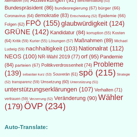
Auswirkungen
(92)
Alternativen
(54)
Berichterstattung
(53)
Bundespräsident
(86)
bundesregierung
(67)
bürger
(66)
demokratie
(83)
Epidemie
(66)
Coronavirus
(64)
Entscheidung
(52)
FPÖ
(155)
glaubwürdigkeit
(124)
Folgen
(62)
GRÜNE
(142)
Kandidatur
(84)
Kosten
korruption
(55)
Maßnahmen
(89)
(64)
Kritik
(59)
Lösungen
(57)
Michael
Kurier
(55)
Nationalrat
(112)
nachhaltigkeit
(103)
Ludwig
(59)
NEOS
(100)
orf
(95)
Pandemie
NR-Wahl 2019
(77)
Probleme
(84)
Politikverdrossenheit
(74)
parteien
(67)
spö
(215)
(139)
Souverän
(61)
sebastian kurz
(53)
Strategie
transparenz
(59)
Umsetzung
(60)
(52)
Unterstützung
(51)
unterstützungserklärungen
(107)
Verhalten
(71)
Wähler
Veränderung
(90)
vertrauen
(59)
Verzerrung
(52)
ÖVP
(234)
(179)
Auto-Translate: