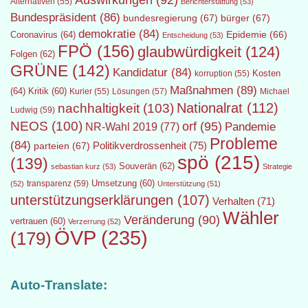
Auswirkungen
(92)
Alternativen
(55)
Berichterstattung
(53)
Bundespräsident
(86)
bundesregierung
(67)
bürger
(67)
demokratie
(84)
Epidemie
(66)
Coronavirus
(64)
Entscheidung
(53)
FPÖ
(156)
glaubwürdigkeit
(124)
Folgen
(62)
GRÜNE
(142)
Kandidatur
(84)
Kosten
korruption
(55)
Maßnahmen
(89)
(64)
Kritik
(60)
Lösungen
(57)
Michael
Kurier
(55)
Nationalrat
(112)
nachhaltigkeit
(103)
Ludwig
(59)
NEOS
(100)
orf
(95)
Pandemie
NR-Wahl 2019
(77)
Probleme
(84)
Politikverdrossenheit
(75)
parteien
(67)
spö
(215)
(139)
Souverän
(62)
sebastian kurz
(53)
Strategie
transparenz
(59)
Umsetzung
(60)
(52)
Unterstützung
(51)
unterstützungserklärungen
(107)
Verhalten
(71)
Wähler
Veränderung
(90)
vertrauen
(60)
Verzerrung
(52)
ÖVP
(235)
(179)
Auto-Translate: