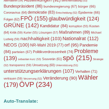
Auswirkungen
(92)
Alternativen
(54)
Berichterstattung
(53)
Bundespräsident
(86)
bundesregierung
(67)
bürger
(66)
demokratie
(83)
Epidemie
(66)
Coronavirus
(64)
Entscheidung
(52)
FPÖ
(155)
glaubwürdigkeit
(124)
Folgen
(62)
GRÜNE
(142)
Kandidatur
(84)
Kosten
korruption
(55)
Maßnahmen
(89)
(64)
Kritik
(59)
Lösungen
(57)
Michael
Kurier
(55)
Nationalrat
(112)
nachhaltigkeit
(103)
Ludwig
(59)
NEOS
(100)
orf
(95)
Pandemie
NR-Wahl 2019
(77)
Probleme
(84)
Politikverdrossenheit
(74)
parteien
(67)
spö
(215)
(139)
Souverän
(61)
sebastian kurz
(53)
Strategie
transparenz
(59)
Umsetzung
(60)
(52)
Unterstützung
(51)
unterstützungserklärungen
(107)
Verhalten
(71)
Wähler
Veränderung
(90)
vertrauen
(59)
Verzerrung
(52)
ÖVP
(234)
(179)
Auto-Translate: