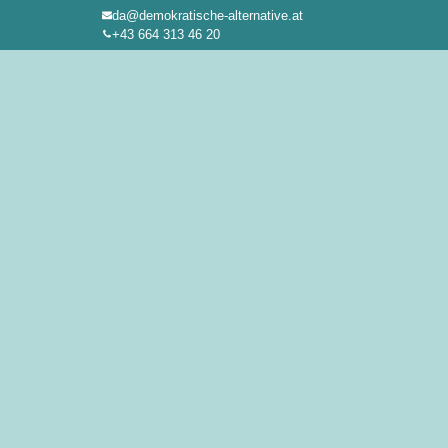
da@demokratische-alternative.at
Zum
+43 664 313 46 20
Inhalt
springen