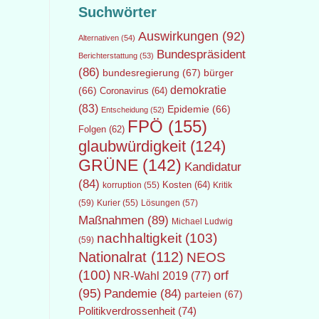
Suchwörter
Auswirkungen
(92)
Alternativen
(54)
Bundespräsident
Berichterstattung
(53)
(86)
bundesregierung
(67)
bürger
demokratie
(66)
Coronavirus
(64)
(83)
Epidemie
(66)
Entscheidung
(52)
FPÖ
(155)
Folgen
(62)
glaubwürdigkeit
(124)
GRÜNE
(142)
Kandidatur
(84)
Kosten
(64)
Kritik
korruption
(55)
(59)
Lösungen
(57)
Kurier
(55)
Maßnahmen
(89)
Michael Ludwig
nachhaltigkeit
(103)
(59)
Nationalrat
(112)
NEOS
(100)
orf
NR-Wahl 2019
(77)
(95)
Pandemie
(84)
parteien
(67)
Politikverdrossenheit
(74)