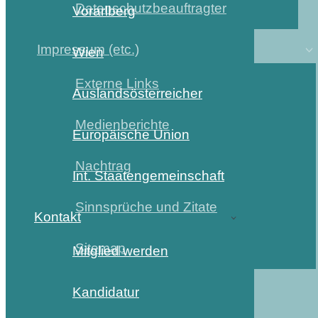
Datenschutzbeauftragter
Vorarlberg
Impressum (etc.)
Wien
Externe Links
Auslandsösterreicher
Medienberichte
Europäische Union
Nachtrag
Int. Staatengemeinschaft
Sinnsprüche und Zitate
Kontakt
Sitemap
Mitglied werden
Kandidatur