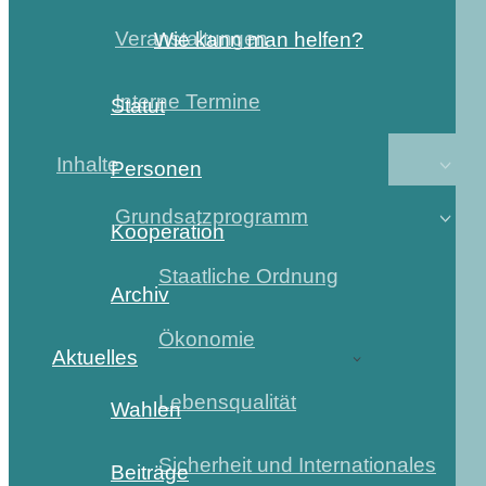
Veranstaltungen
Wie kann man helfen?
Interne Termine
Statut
Inhalte
Personen
Grundsatzprogramm
Kooperation
Staatliche Ordnung
Archiv
Ökonomie
Aktuelles
Lebensqualität
Wahlen
Sicherheit und Internationales
Beiträge