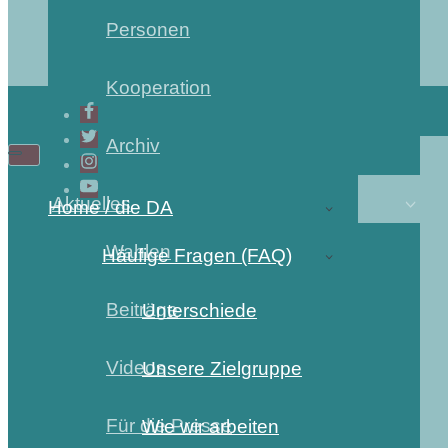
Personen
Kooperation
Archiv
Aktuelles
Home / die DA
Wahlen
Häufige Fragen (FAQ)
Beiträge
Unterschiede
Videos
Unsere Zielgruppe
Für die Presse
Wie wir arbeiten