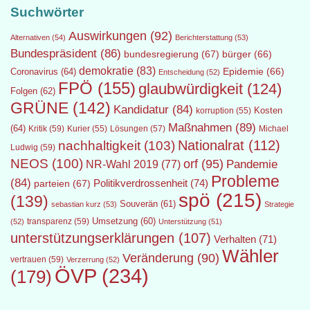
Suchwörter
Auswirkungen
(92)
Alternativen
(54)
Berichterstattung
(53)
Bundespräsident
(86)
bundesregierung
(67)
bürger
(66)
demokratie
(83)
Epidemie
(66)
Coronavirus
(64)
Entscheidung
(52)
FPÖ
(155)
glaubwürdigkeit
(124)
Folgen
(62)
GRÜNE
(142)
Kandidatur
(84)
Kosten
korruption
(55)
Maßnahmen
(89)
(64)
Kritik
(59)
Lösungen
(57)
Michael
Kurier
(55)
Nationalrat
(112)
nachhaltigkeit
(103)
Ludwig
(59)
NEOS
(100)
orf
(95)
Pandemie
NR-Wahl 2019
(77)
Probleme
(84)
Politikverdrossenheit
(74)
parteien
(67)
spö
(215)
(139)
Souverän
(61)
sebastian kurz
(53)
Strategie
transparenz
(59)
Umsetzung
(60)
(52)
Unterstützung
(51)
unterstützungserklärungen
(107)
Verhalten
(71)
Wähler
Veränderung
(90)
vertrauen
(59)
Verzerrung
(52)
ÖVP
(234)
(179)