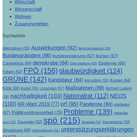
Wirtschaft
Wissenschaft
Wohnen
Zusammenleben
Suchwörter
Auswirkungen
(92)
Alternativen
(55)
Berichterstattung
(53)
Bundespräsident
(86)
bundesregierung
(67)
bürger
(67)
demokratie
(84)
Epidemie
(66)
Coronavirus
(64)
Entscheidung
(53)
FPÖ
(156)
glaubwürdigkeit
(124)
Folgen
(62)
GRÜNE
(142)
Kandidatur
(84)
Kosten
(64)
korruption
(55)
Maßnahmen
(89)
Kritik
(60)
Lösungen
(57)
Michael Ludwig
Kurier
(55)
Nationalrat
(112)
nachhaltigkeit
(103)
NEOS
(59)
(100)
orf
(95)
Pandemie
(84)
NR-Wahl 2019
(77)
parteien
Probleme
(139)
Politikverdrossenheit
(75)
(67)
sebastian
spö
(215)
Souverän
(62)
transparenz
(59)
kurz
(53)
Strategie
(52)
unterstützungserklärungen
Umsetzung
(60)
Unterstützung
(51)