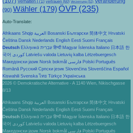
(107)
Veränderung
Verhalten
(71)
vertrauen
(60)
Verzerrung
(52)
ÖVP
(235)
Wähler
(179)
(90)
Auto-Translate:
Afrikaans
Shqip
العربية
Bosanski
Български
简体中文
Hrvatski
Čeština‎
Dansk
Nederlands
English
Eesti
Suomi
Français
Deutsch
Ελληνικά
עִבְרִית
हिन्दी
Magyar
Íslenska
Italiano
日本語
한
국어
Latviešu valoda
Lietuvių kalba
Lëtzebuergesch
Македонски јазик
Norsk bokmål
فارسی
Polski
Português
Română
Русский
Српски језик
Slovenčina
Slovenščina
Español
Kiswahili
Svenska
ไทย
Türkçe
Українська
2026 © Demokratische Alternative - A 1140 Wien, Nikischgasse
8/13
Afrikaans
Shqip
العربية
Bosanski
Български
简体中文
Hrvatski
Čeština‎
Dansk
Nederlands
English
Eesti
Suomi
Français
Deutsch
Ελληνικά
עִבְרִית
हिन्दी
Magyar
Íslenska
Italiano
日本語
한
국어
Latviešu valoda
Lietuvių kalba
Lëtzebuergesch
Македонски јазик
Norsk bokmål
فارسی
Polski
Português