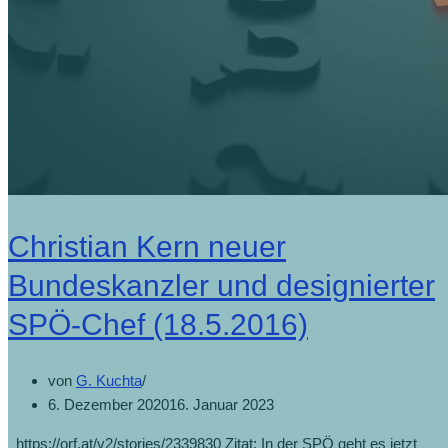
Christian Kern neuer
Bundeskanzler und designierter
SPÖ-Chef (18.5.2016)
von
G. Kuchta
6. Dezember 2020
16. Januar 2023
https://orf.at/v2/stories/2339830 Zitat: In der SPÖ geht es jetzt