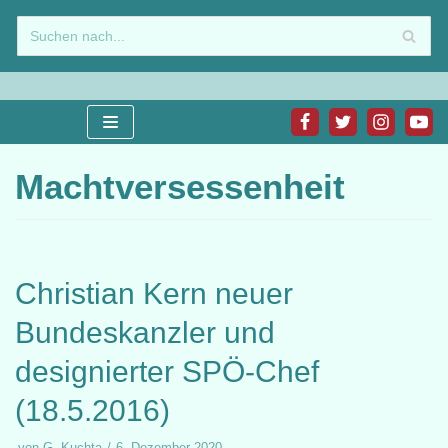
Zum
Inhalt
springen
Machtversessenheit
Christian Kern neuer
Bundeskanzler und
designierter SPÖ-Chef
(18.5.2016)
von
G. Kuchta
6. Dezember 2020