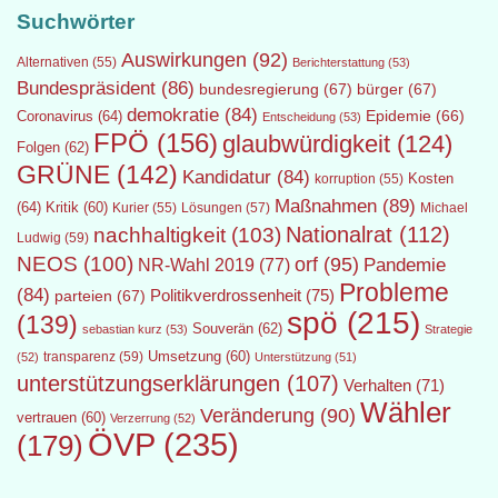
Suchwörter
Auswirkungen
(92)
Alternativen
(55)
Berichterstattung
(53)
Bundespräsident
(86)
bundesregierung
(67)
bürger
(67)
demokratie
(84)
Epidemie
(66)
Coronavirus
(64)
Entscheidung
(53)
FPÖ
(156)
glaubwürdigkeit
(124)
Folgen
(62)
GRÜNE
(142)
Kandidatur
(84)
Kosten
korruption
(55)
Maßnahmen
(89)
(64)
Kritik
(60)
Lösungen
(57)
Michael
Kurier
(55)
Nationalrat
(112)
nachhaltigkeit
(103)
Ludwig
(59)
NEOS
(100)
orf
(95)
Pandemie
NR-Wahl 2019
(77)
Probleme
(84)
Politikverdrossenheit
(75)
parteien
(67)
spö
(215)
(139)
Souverän
(62)
sebastian kurz
(53)
Strategie
transparenz
(59)
Umsetzung
(60)
(52)
Unterstützung
(51)
unterstützungserklärungen
(107)
Verhalten
(71)
Wähler
Veränderung
(90)
vertrauen
(60)
Verzerrung
(52)
ÖVP
(235)
(179)