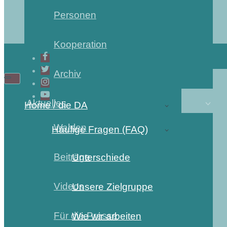
Personen
Kooperation
Archiv
Aktuelles
Home / die DA
Wahlen
Häufige Fragen (FAQ)
Beiträge
Unterschiede
Videos
Unsere Zielgruppe
Für die Presse
Wie wir arbeiten