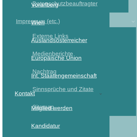
Datenschutzbeauftragter
Vorarlberg
Impressum (etc.)
Wien
Externe Links
Auslandsösterreicher
Medienberichte
Europäische Union
Nachtrag
Int. Staatengemeinschaft
Sinnsprüche und Zitate
Kontakt
Sitemap
Mitglied werden
Kandidatur