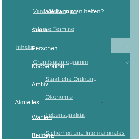
Veranstaltungen
Wie kann man helfen?
Interne Termine
Statut
Inhalte
Personen
Grundsatzprogramm
Kooperation
Staatliche Ordnung
Archiv
Ökonomie
Aktuelles
Lebensqualität
Wahlen
Sicherheit und Internationales
Beiträge