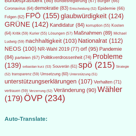
Bundespräsident
(86)
bundesregierung
(67)
bürger
(66)
demokratie
(83)
Epidemie
(66)
Coronavirus
(64)
Entscheidung
(52)
FPÖ
(155)
glaubwürdigkeit
(124)
Folgen
(62)
GRÜNE
(142)
Kandidatur
(84)
Kosten
korruption
(55)
Maßnahmen
(89)
(64)
Kritik
(59)
Lösungen
(57)
Michael
Kurier
(55)
Nationalrat
(112)
nachhaltigkeit
(103)
Ludwig
(59)
NEOS
(100)
orf
(95)
Pandemie
NR-Wahl 2019
(77)
Probleme
(84)
Politikverdrossenheit
(74)
parteien
(67)
spö
(215)
(139)
Souverän
(61)
sebastian kurz
(53)
Strategie
transparenz
(59)
Umsetzung
(60)
(52)
Unterstützung
(51)
unterstützungserklärungen
(107)
Verhalten
(71)
Wähler
Veränderung
(90)
vertrauen
(59)
Verzerrung
(52)
ÖVP
(234)
(179)
Auto-Translate: