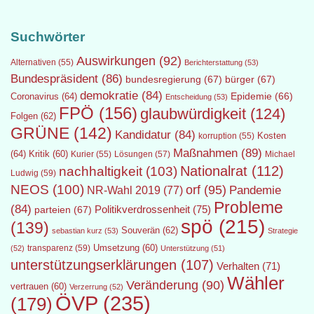
Suchwörter
Auswirkungen
(92)
Alternativen
(55)
Berichterstattung
(53)
Bundespräsident
(86)
bundesregierung
(67)
bürger
(67)
demokratie
(84)
Epidemie
(66)
Coronavirus
(64)
Entscheidung
(53)
FPÖ
(156)
glaubwürdigkeit
(124)
Folgen
(62)
GRÜNE
(142)
Kandidatur
(84)
Kosten
korruption
(55)
Maßnahmen
(89)
(64)
Kritik
(60)
Lösungen
(57)
Michael
Kurier
(55)
Nationalrat
(112)
nachhaltigkeit
(103)
Ludwig
(59)
NEOS
(100)
orf
(95)
Pandemie
NR-Wahl 2019
(77)
Probleme
(84)
Politikverdrossenheit
(75)
parteien
(67)
spö
(215)
(139)
Souverän
(62)
sebastian kurz
(53)
Strategie
transparenz
(59)
Umsetzung
(60)
(52)
Unterstützung
(51)
unterstützungserklärungen
(107)
Verhalten
(71)
Wähler
Veränderung
(90)
vertrauen
(60)
Verzerrung
(52)
ÖVP
(235)
(179)