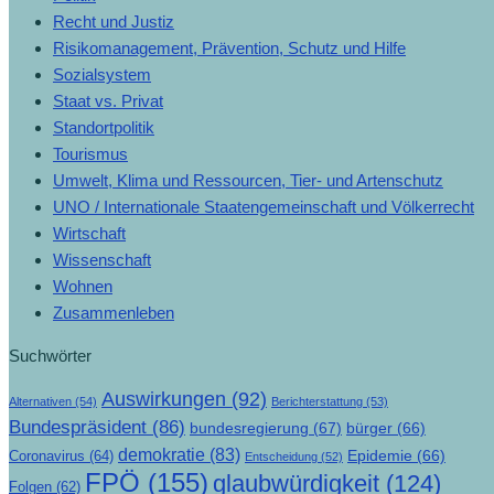
Recht und Justiz
Risikomanagement, Prävention, Schutz und Hilfe
Sozialsystem
Staat vs. Privat
Standortpolitik
Tourismus
Umwelt, Klima und Ressourcen, Tier- und Artenschutz
UNO / Internationale Staatengemeinschaft und Völkerrecht
Wirtschaft
Wissenschaft
Wohnen
Zusammenleben
Suchwörter
Auswirkungen
(92)
Alternativen
(54)
Berichterstattung
(53)
Bundespräsident
(86)
bundesregierung
(67)
bürger
(66)
demokratie
(83)
Epidemie
(66)
Coronavirus
(64)
Entscheidung
(52)
FPÖ
(155)
glaubwürdigkeit
(124)
Folgen
(62)