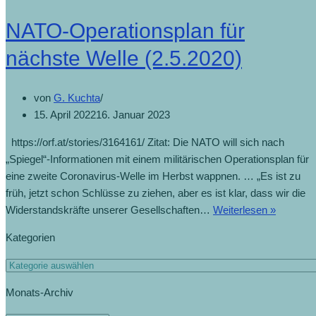
NATO-Operationsplan für
nächste Welle (2.5.2020)
von
G. Kuchta
15. April 2022
16. Januar 2023
https://orf.at/stories/3164161/ Zitat: Die NATO will sich nach
„Spiegel“-Informationen mit einem militärischen Operationsplan für
eine zweite Coronavirus-Welle im Herbst wappnen. … „Es ist zu
früh, jetzt schon Schlüsse zu ziehen, aber es ist klar, dass wir die
NATO-
Widerstandskräfte unserer Gesellschaften…
Weiterlesen »
Operatio
Kategorien
für
nächste
Kategorien
Welle
Monats-Archiv
(2.5.202