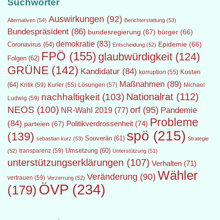
Suchwörter
Auswirkungen
(92)
Alternativen
(54)
Berichterstattung
(53)
Bundespräsident
(86)
bundesregierung
(67)
bürger
(66)
demokratie
(83)
Epidemie
(66)
Coronavirus
(64)
Entscheidung
(52)
FPÖ
(155)
glaubwürdigkeit
(124)
Folgen
(62)
GRÜNE
(142)
Kandidatur
(84)
Kosten
korruption
(55)
Maßnahmen
(89)
(64)
Kritik
(59)
Lösungen
(57)
Michael
Kurier
(55)
Nationalrat
(112)
nachhaltigkeit
(103)
Ludwig
(59)
NEOS
(100)
orf
(95)
Pandemie
NR-Wahl 2019
(77)
Probleme
(84)
Politikverdrossenheit
(74)
parteien
(67)
spö
(215)
(139)
Souverän
(61)
sebastian kurz
(53)
Strategie
transparenz
(59)
Umsetzung
(60)
(52)
Unterstützung
(51)
unterstützungserklärungen
(107)
Verhalten
(71)
Wähler
Veränderung
(90)
vertrauen
(59)
Verzerrung
(52)
ÖVP
(234)
(179)