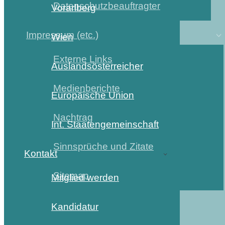
Datenschutzbeauftragter
Vorarlberg
Impressum (etc.)
Wien
Externe Links
Auslandsösterreicher
Medienberichte
Europäische Union
Nachtrag
Int. Staatengemeinschaft
Sinnsprüche und Zitate
Kontakt
Sitemap
Mitglied werden
Kandidatur