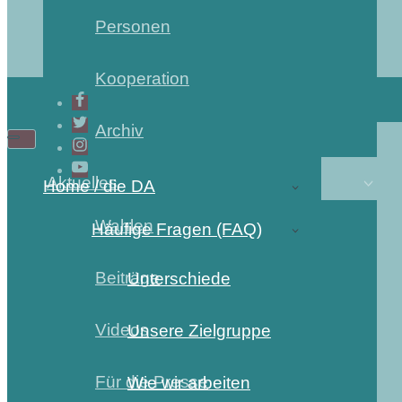
Personen
Kooperation
Archiv
Navigations-
Navigations-
Menü
Menü
Aktuelles
Home / die DA
Wahlen
Häufige Fragen (FAQ)
Beiträge
Unterschiede
Videos
Unsere Zielgruppe
Für die Presse
Wie wir arbeiten