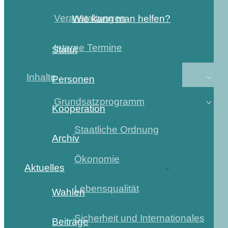
Veranstaltungen
Wie kann man helfen?
Interne Termine
Statut
Inhalte
Personen
Grundsatzprogramm
Kooperation
Staatliche Ordnung
Archiv
Ökonomie
Aktuelles
Lebensqualität
Wahlen
Sicherheit und Internationales
Beiträge