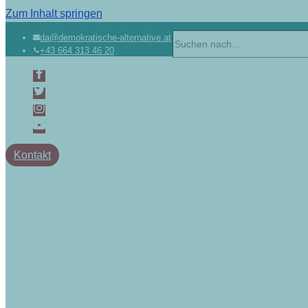
Zum Inhalt springen
Suchen
da@demokratische-alternative.at
+43 664 313 46 20
nach …
Kontakt