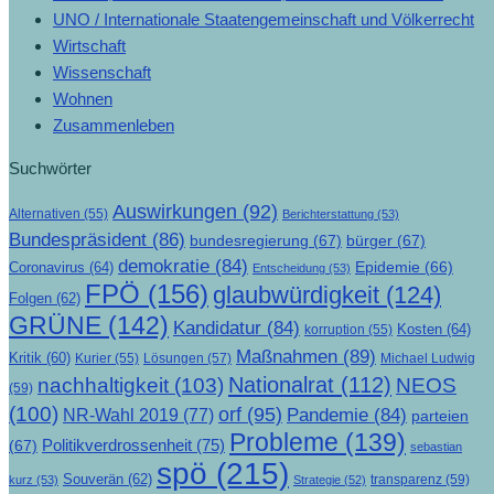
UNO / Internationale Staatengemeinschaft und Völkerrecht
Wirtschaft
Wissenschaft
Wohnen
Zusammenleben
Suchwörter
Auswirkungen
(92)
Alternativen
(55)
Berichterstattung
(53)
Bundespräsident
(86)
bundesregierung
(67)
bürger
(67)
demokratie
(84)
Epidemie
(66)
Coronavirus
(64)
Entscheidung
(53)
FPÖ
(156)
glaubwürdigkeit
(124)
Folgen
(62)
GRÜNE
(142)
Kandidatur
(84)
Kosten
(64)
korruption
(55)
Maßnahmen
(89)
Kritik
(60)
Lösungen
(57)
Michael Ludwig
Kurier
(55)
Nationalrat
(112)
nachhaltigkeit
(103)
NEOS
(59)
(100)
orf
(95)
Pandemie
(84)
NR-Wahl 2019
(77)
parteien
Probleme
(139)
Politikverdrossenheit
(75)
(67)
sebastian
spö
(215)
Souverän
(62)
transparenz
(59)
kurz
(53)
Strategie
(52)