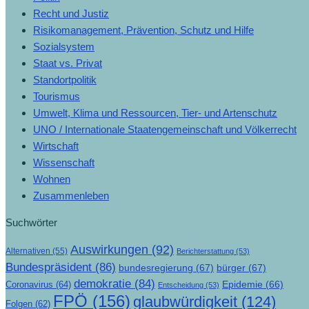
Recht und Justiz
Risikomanagement, Prävention, Schutz und Hilfe
Sozialsystem
Staat vs. Privat
Standortpolitik
Tourismus
Umwelt, Klima und Ressourcen, Tier- und Artenschutz
UNO / Internationale Staatengemeinschaft und Völkerrecht
Wirtschaft
Wissenschaft
Wohnen
Zusammenleben
Suchwörter
Auswirkungen
(92)
Alternativen
(55)
Berichterstattung
(53)
Bundespräsident
(86)
bundesregierung
(67)
bürger
(67)
demokratie
(84)
Epidemie
(66)
Coronavirus
(64)
Entscheidung
(53)
FPÖ
(156)
glaubwürdigkeit
(124)
Folgen
(62)