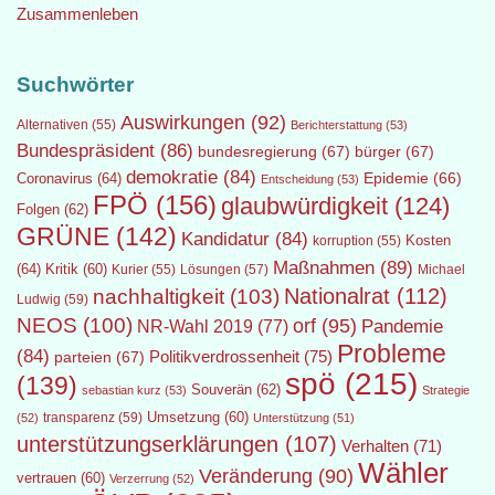
Zusammenleben
Suchwörter
Auswirkungen
(92)
Alternativen
(55)
Berichterstattung
(53)
Bundespräsident
(86)
bundesregierung
(67)
bürger
(67)
demokratie
(84)
Epidemie
(66)
Coronavirus
(64)
Entscheidung
(53)
FPÖ
(156)
glaubwürdigkeit
(124)
Folgen
(62)
GRÜNE
(142)
Kandidatur
(84)
Kosten
korruption
(55)
Maßnahmen
(89)
(64)
Kritik
(60)
Lösungen
(57)
Michael
Kurier
(55)
Nationalrat
(112)
nachhaltigkeit
(103)
Ludwig
(59)
NEOS
(100)
orf
(95)
Pandemie
NR-Wahl 2019
(77)
Probleme
(84)
Politikverdrossenheit
(75)
parteien
(67)
spö
(215)
(139)
Souverän
(62)
sebastian kurz
(53)
Strategie
transparenz
(59)
Umsetzung
(60)
(52)
Unterstützung
(51)
unterstützungserklärungen
(107)
Verhalten
(71)
Wähler
Veränderung
(90)
vertrauen
(60)
Verzerrung
(52)