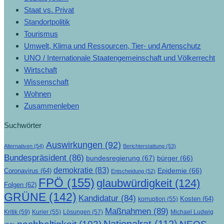
Staat vs. Privat
Standortpolitik
Tourismus
Umwelt, Klima und Ressourcen, Tier- und Artenschutz
UNO / Internationale Staatengemeinschaft und Völkerrecht
Wirtschaft
Wissenschaft
Wohnen
Zusammenleben
Suchwörter
Auswirkungen
(92)
Alternativen
(54)
Berichterstattung
(53)
Bundespräsident
(86)
bundesregierung
(67)
bürger
(66)
demokratie
(83)
Epidemie
(66)
Coronavirus
(64)
Entscheidung
(52)
FPÖ
(155)
glaubwürdigkeit
(124)
Folgen
(62)
GRÜNE
(142)
Kandidatur
(84)
Kosten
(64)
korruption
(55)
Maßnahmen
(89)
Kritik
(59)
Lösungen
(57)
Michael Ludwig
Kurier
(55)