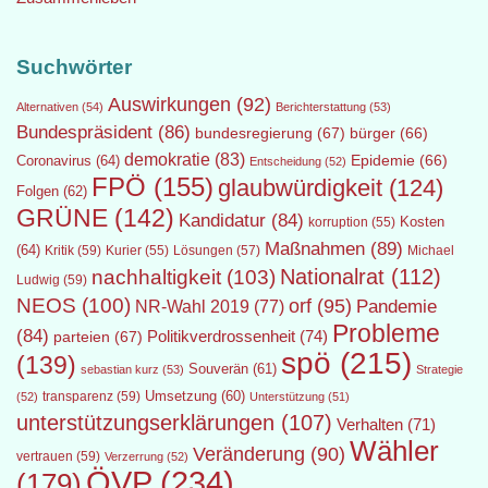
Suchwörter
Auswirkungen
(92)
Alternativen
(54)
Berichterstattung
(53)
Bundespräsident
(86)
bundesregierung
(67)
bürger
(66)
demokratie
(83)
Epidemie
(66)
Coronavirus
(64)
Entscheidung
(52)
FPÖ
(155)
glaubwürdigkeit
(124)
Folgen
(62)
GRÜNE
(142)
Kandidatur
(84)
Kosten
korruption
(55)
Maßnahmen
(89)
(64)
Kritik
(59)
Lösungen
(57)
Michael
Kurier
(55)
Nationalrat
(112)
nachhaltigkeit
(103)
Ludwig
(59)
NEOS
(100)
orf
(95)
Pandemie
NR-Wahl 2019
(77)
Probleme
(84)
Politikverdrossenheit
(74)
parteien
(67)
spö
(215)
(139)
Souverän
(61)
sebastian kurz
(53)
Strategie
transparenz
(59)
Umsetzung
(60)
(52)
Unterstützung
(51)
unterstützungserklärungen
(107)
Verhalten
(71)
Wähler
Veränderung
(90)
vertrauen
(59)
Verzerrung
(52)
ÖVP
(234)
(179)